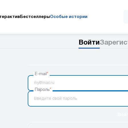
терактив
Бестселлеры
Особые истории
Войти
Зарегис
E-mail
*
Пароль
*
Вой