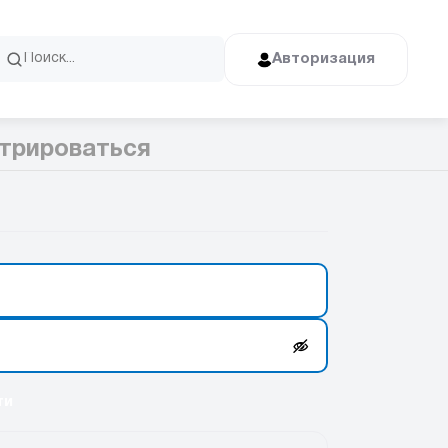
Авторизация
трироваться
ти